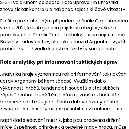
2-3-1 ve druhém poločase. Tato úprava jim umožnila
znovu získat kontrolu a nakonec zajistit klíčové vítězství.
Dalším pozoruhodným případem je finále Copa America
v roce 2021, kde Argentina přijala strategii vysokého
presinku proti Brazílii. Tento taktický posun nejen narušil
Brazílii v budování hry, ale také umožnil Argentině využít
protiútoky, což vedlo k jejich vítězství v šampionátu.
Role analytiky při informování taktických úprav
Analytika hraje významnou roli při formování taktických
úprav Argentiny během zápasů. Využitím dat o
výkonnosti hráčů, tendencích soupeřů a statistikách
zápasů mohou trenéři činit informovaná rozhodnutí o
formacích a strategiích. Tento datově řízený přístup
zvyšuje schopnost týmu přizpůsobit se v reálném čase.
Například sledování metrik, jako jsou procenta držení
míče, úspěšnost přihrávek a tepelné mapy hráčů, může