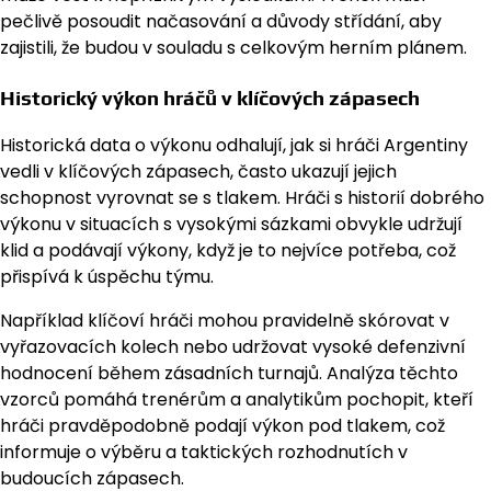
pečlivě posoudit načasování a důvody střídání, aby
zajistili, že budou v souladu s celkovým herním plánem.
Historický výkon hráčů v klíčových zápasech
Historická data o výkonu odhalují, jak si hráči Argentiny
vedli v klíčových zápasech, často ukazují jejich
schopnost vyrovnat se s tlakem. Hráči s historií dobrého
výkonu v situacích s vysokými sázkami obvykle udržují
klid a podávají výkony, když je to nejvíce potřeba, což
přispívá k úspěchu týmu.
Například klíčoví hráči mohou pravidelně skórovat v
vyřazovacích kolech nebo udržovat vysoké defenzivní
hodnocení během zásadních turnajů. Analýza těchto
vzorců pomáhá trenérům a analytikům pochopit, kteří
hráči pravděpodobně podají výkon pod tlakem, což
informuje o výběru a taktických rozhodnutích v
budoucích zápasech.