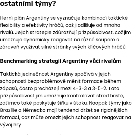
ostatními týmy?
Herní plán Argentiny se vyznačuje kombinací taktické
flexibility a efektivity hráčů, což ji odlišuje od mnoha
rivalů. Jejich strategie zdůrazňují přizpůsobivost, což jim
umožňuje dynamicky reagovat na různé soupeře a
zároveň využívat silné stránky svých klíčových hráčů.
Benchmarking strategií Argentiny vůči rivalům
Taktická jedinečnost Argentiny spočívá v jejich
schopnosti bezproblémově měnit formace během
zápasů, často přecházejí mezi 4-3-3 a 3-5-2. Tato
přizpůsobivost jim umožňuje kontrolovat střed hřiště,
zatímco také poskytuje šířku v útoku. Naopak týmy jako
Brazílie a Německo mají tendenci držet se rigidnějších
formací, což může omezit jejich schopnost reagovat na
vývoj hry.