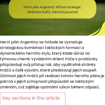
Herní plán Argentiny ve fotbale se vyznačuje
strategickou kombinací taktických formací a
dynamického herního stylu, který klade důraz na
týmovou chemii. Vyvážením držení míče s protiútoky
přizpůsobují svůj přístup tak, aby využili silné stránky
hráčů a čelili výzvám, které představují jejich soupeři.
Účinnost jejich hráčů při realizaci tohoto herního plánu je
patrná v jejich schopnosti přizpůsobit se taktickým
změnám, což zajišťuje optimální výkon během zápasů.
Key sections in the article: