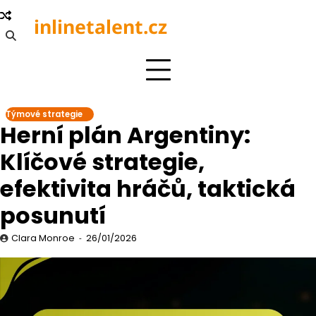
Skip
inlinetalent.cz
to
content
Týmové strategie
Herní plán Argentiny:
Klíčové strategie,
efektivita hráčů, taktická
posunutí
Clara Monroe
26/01/2026