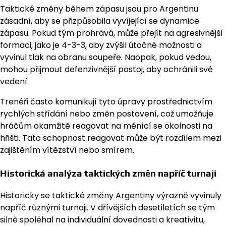
Taktické změny během zápasu jsou pro Argentinu
zásadní, aby se přizpůsobila vyvíjející se dynamice
zápasu. Pokud tým prohrává, může přejít na agresivnější
formaci, jako je 4-3-3, aby zvýšil útočné možnosti a
vyvinul tlak na obranu soupeře. Naopak, pokud vedou,
mohou přijmout defenzivnější postoj, aby ochránili své
vedení.
Trenéři často komunikují tyto úpravy prostřednictvím
rychlých střídání nebo změn postavení, což umožňuje
hráčům okamžitě reagovat na měnící se okolnosti na
hřišti. Tato schopnost reagovat může být rozdílem mezi
zajištěním vítězství nebo smírem.
Historická analýza taktických změn napříč turnaji
Historicky se taktické změny Argentiny výrazně vyvinuly
napříč různými turnaji. V dřívějších desetiletích se tým
silně spoléhal na individuální dovednosti a kreativitu,